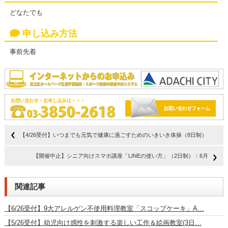
どなたでも
申し込み方法
事前先着
【4/26受付】いつまでも元気で健康に過ごすためのいきいき体操（8日制）
【開催中止】シニア向けスマホ講座「LINEの使い方」（2日制）：6月
関連記事
【6/26受付】9大アレルゲン不使用料理教室「スコップケーキ」A…
【5/26受付】幼児向け感性を刺激する楽しい工作＆絵画教室(3日…