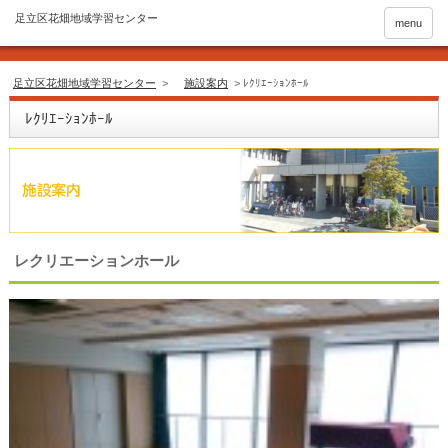
menu
足立区花畑地域学習センター
>
施設案内
>
ﾚｸﾘｴｰｼｮﾝﾎｰﾙ
ﾚｸﾘｴｰｼｮﾝﾎｰﾙ
レクリエーションホール