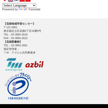
Powered by
Translate
【花畑地域学習センター】
〒121-0061
東京都足立区花畑4丁目16番8号
TEL：03-3850-2618
FAX：03-3850-2623
【花畑図書館】
TEL：03-3850-2601
指定管理者：
ＴＭ・アズビル共同事業体