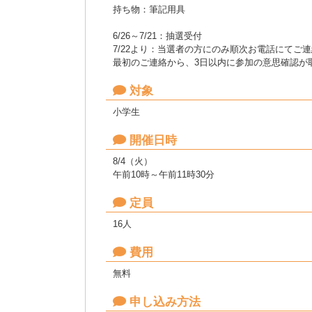
持ち物：筆記用具
6/26～7/21：抽選受付
7/22より：当選者の方にのみ順次お電話にてご
最初のご連絡から、3日以内に参加の意思確認が
対象
小学生
開催日時
8/4（火）
午前10時～午前11時30分
定員
16人
費用
無料
申し込み方法