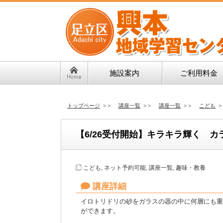
施設案内
ご利用料金
トップページ
> >
講座一覧
> >
講座一覧
> >
こども
>
【6/26受付開始】キラキラ輝く 
こども
,
ネット予約可能
,
講座一覧
,
趣味・教養
講座詳細
イロトリドリの砂をガラスの器の中に何層にも重
ができます。