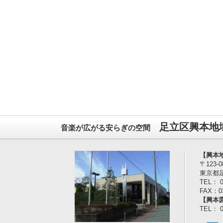
足立区興本地
音楽が広がる安らぎの空間
【興本
〒123-0
東京都足
TEL： 0
FAX：03
【興本
TEL： 0