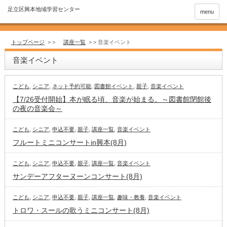
menu
トップページ
> >
講座一覧
> >
音楽イベント
音楽イベント
こども
,
シニア
,
ネット予約可能
,
図書館イベント
,
親子
,
音楽イベント
【7/26受付開始】本が眠る頃、音楽が始まる。～図書館閉館後
の夜の音楽会～
こども
,
シニア
,
申込不要
,
親子
,
講座一覧
,
音楽イベント
フルートミニコンサートin興本(8月)
こども
,
シニア
,
申込不要
,
親子
,
講座一覧
,
音楽イベント
サンデーアフターヌーンコンサート(8月)
こども
,
シニア
,
申込不要
,
親子
,
講座一覧
,
趣味・教養
,
音楽イベント
トロワ・スールの歌うミニコンサート(8月)