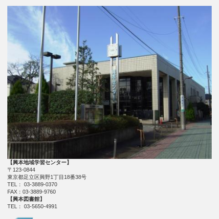
【興本地域学習センター】
〒123-0844
東京都足立区興野1丁目18番38号
TEL： 03-3889-0370
FAX：03-3889-9760
【興本図書館】
TEL： 03-5650-4991