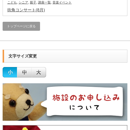
こども
,
シニア
,
親子
,
講座一覧
,
音楽イベント
街角コンサート(8月)
トップページに戻る
文字サイズ変更