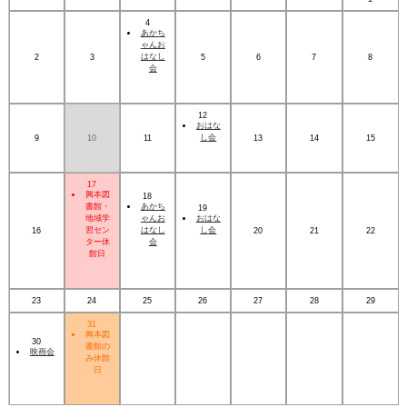
4
あかち
ゃんお
はなし
2
3
5
6
7
8
会
12
おはな
し会
9
10
11
13
14
15
17
興本図
18
書館・
あかち
19
地域学
ゃんお
おはな
習セン
はなし
し会
16
20
21
22
ター休
会
館日
23
24
25
26
27
28
29
31
興本図
30
書館の
映画会
み休館
日