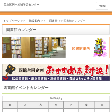
menu
トップページ
> >
施設案内
> >
図書館
> >
図書館カレンダー
図書館カレンダー
図書館イベントカレンダー
2026年8月
»
日
月
火
水
木
金
土
1