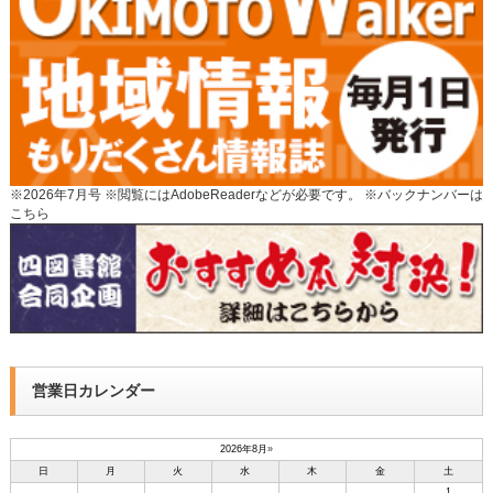
※2026年7月号 ※閲覧にはAdobeReaderなどが必要です。 ※
バックナンバーは
こちら
営業日カレンダー
2026年8月
»
日
月
火
水
木
金
土
1