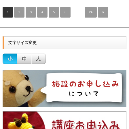
1
2
3
4
5
6
…
24
»
文字サイズ変更