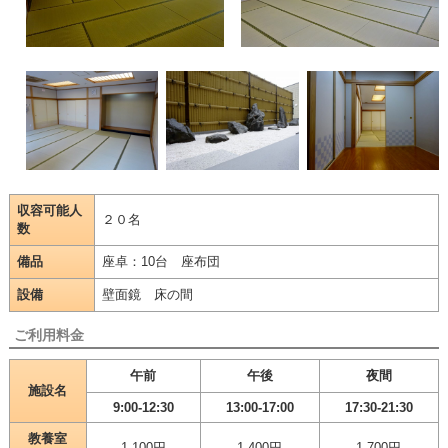
収容可能人
２０名
数
備品
座卓：10台 座布団
設備
壁面鏡 床の間
ご利用料金
午前
午後
夜間
施設名
9:00-12:30
13:00-17:00
17:30-21:30
教養室
1,100円
1,400円
1,700円