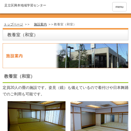
menu
トップページ
> >
施設案内
> >
教養室（和室）
教養室（和室）
教養室（和室）
定員20人の畳の施設です。姿見（鏡）も備えているので着付けや日本舞踊
でのご利用も可能です。