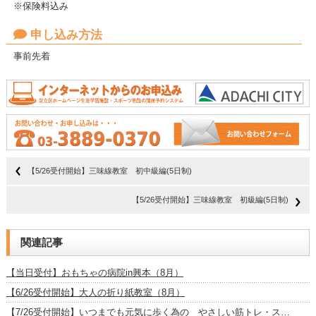
※保険料込み
申し込み方法
事前先着
【5/26受付開始】三味線教室 初中級編(5日制)
【5/26受付開始】三味線教室 初級編(5日制)
関連記事
【当日受付】おもちゃの病院in興本（8月）
【6/26受付開始】大人の折り紙教室（8月）
【7/26受付開始】いつまでも元気に歩く為の やさしい筋トレ・ス…