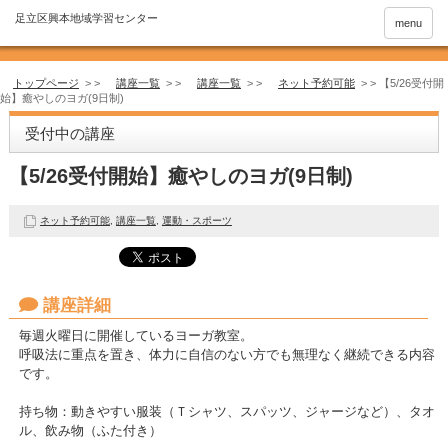
menu
トップページ
> >
講座一覧
> >
講座一覧
> >
ネット予約可能
> >
【5/26受付開
始】癒やしのヨガ(9日制)
受付中の講座
【5/26受付開始】癒やしのヨガ(9日制)
ネット予約可能
,
講座一覧
,
運動・スポーツ
講座詳細
毎週火曜日に開催しているヨーガ教室。
呼吸法に重点を置き、体力に自信のない方でも無理なく継続できる内容
です。
持ち物：動きやすい服装（Ｔシャツ、スパッツ、ジャージなど）、タオ
ル、飲み物（ふた付き）