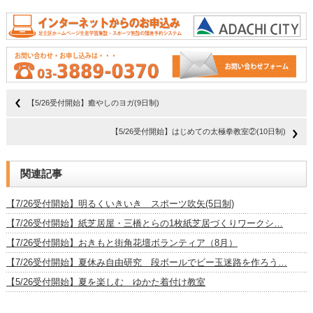
【5/26受付開始】癒やしのヨガ(9日制)
【5/26受付開始】はじめての太極拳教室②(10日制)
関連記事
【7/26受付開始】明るくいきいき スポーツ吹矢(5日制)
【7/26受付開始】紙芝居屋・三橋とらの1枚紙芝居づくりワークシ…
【7/26受付開始】おきもと街角花壇ボランティア（8月）
【7/26受付開始】夏休み自由研究 段ボールでビー玉迷路を作ろう…
【5/26受付開始】夏を楽しむ ゆかた着付け教室