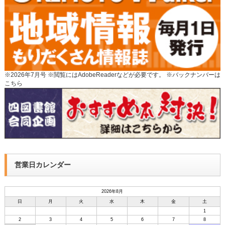
※2026年7月号 ※閲覧にはAdobeReaderなどが必要です。 ※
バックナンバーは
こちら
営業日カレンダー
2026年8月
日
月
火
水
木
金
土
1
2
3
4
5
6
7
8