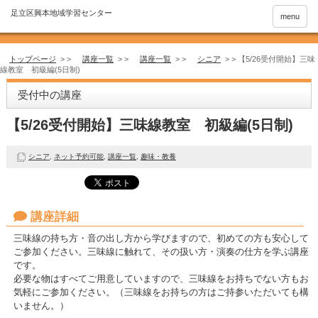
menu
トップページ
> >
講座一覧
> >
講座一覧
> >
シニア
> >
【5/26受付開始】三味
線教室 初級編(5日制)
受付中の講座
【5/26受付開始】三味線教室 初級編(5日制)
シニア
,
ネット予約可能
,
講座一覧
,
趣味・教養
講座詳細
三味線の持ち方・音の出し方から学びますので、初めての方も安心して
ご参加ください。三味線に触れて、その扱い方・演奏の仕方を学ぶ講座
です。
必要な物はすべてご用意していますので、三味線をお持ちでない方もお
気軽にご参加ください。（三味線をお持ちの方はご持参いただいても構
いません。）