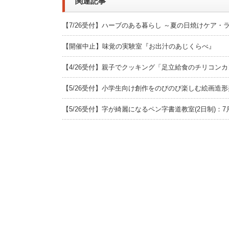
関連記事
【7/26受付】ハーブのある暮らし ～夏の日焼けケア・
【開催中止】味覚の実験室『お出汁のあじくらべ』
【4/26受付】親子でクッキング「足立給食のチリコンカ
【5/26受付】小学生向け創作をのびのび楽しむ絵画造形
【5/26受付】字が綺麗になるペン字書道教室(2日制)：7