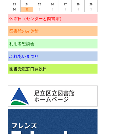
23
24
25
26
27
28
29
30
31
1
2
3
4
5
休館日（センターと図書館）
図書館のみ休館
利用者懇談会
ふれあいまつり
図書受渡窓口開設日