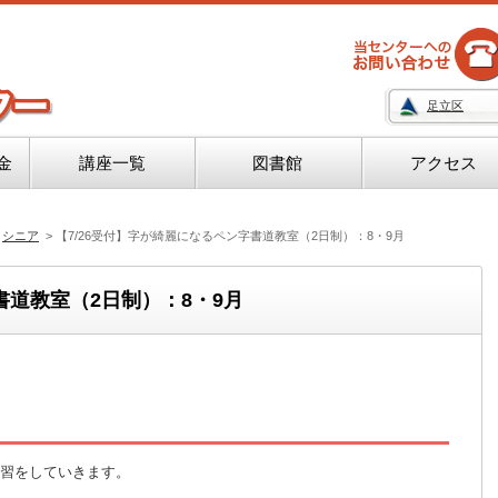
足立区
金
講座一覧
図書館
アクセス
シニア
>
【7/26受付】字が綺麗になるペン字書道教室（2日制）：8・9月
書道教室（2日制）：8・9月
習をしていきます。