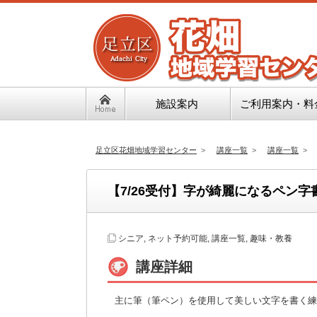
施設案内
ご利用案内・料
足立区花畑地域学習センター
>
講座一覧
>
講座一覧
>
【7/26受付】字が綺麗になるペン字
シニア
,
ネット予約可能
,
講座一覧
,
趣味・教養
講座詳細
主に筆（筆ペン）を使用して美しい文字を書く練