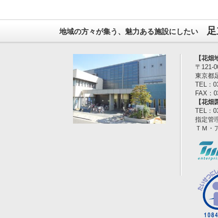
足
地域の方々が集う、魅力ある施設にしたい
【花畑
〒121-0
東京都足
TEL：03
FAX：03
【花畑
TEL：03
指定管
ＴＭ・