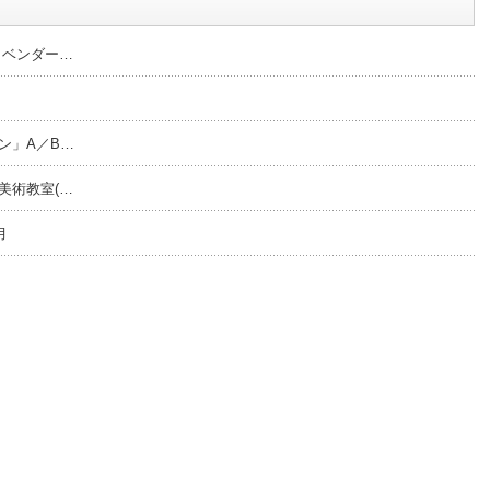
ラベンダー…
ン」A／B…
美術教室(…
月