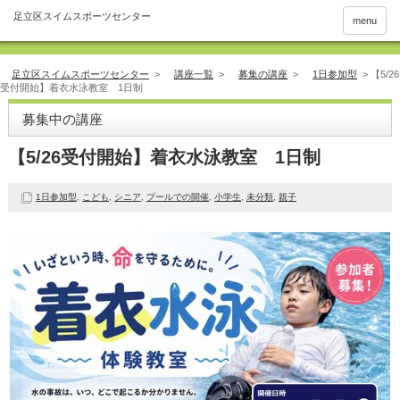
menu
足立区スイムスポーツセンター
>
講座一覧
>
募集の講座
>
1日参加型
>
【5/26
受付開始】着衣水泳教室 1日制
募集中の講座
【5/26受付開始】着衣水泳教室 1日制
1日参加型
,
こども
,
シニア
,
プールでの開催
,
小学生
,
未分類
,
親子