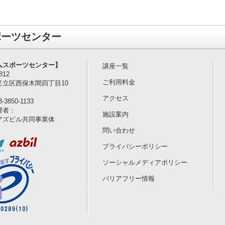
ポーツセンター
ムスポーツセンター】
講座一覧
812
ご利用料金
足立区西保木間四丁目10
アクセス
-3850-1133
理者：
施設案内
アズビル共同事業体
問い合わせ
プライバシーポリシー
ソーシャルメディアポリシー
バリアフリー情報