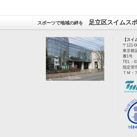
足立区スイムス
スポーツで地域の絆を
【スイ
〒121-0
東京都
番1号
TEL：03
指定管
ＴＭ・