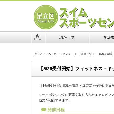
講座一覧
施設
足立区スイムスポーツセンター
>
講座一覧
>
募集の講座
【5/26受付開始】フィットネス・キ
16歳以上対象
,
募集の講座
,
小体育室での開催
,
現在
キックボクシングの要素を取り入れたエアロビク
効果が期待できます。
開催日程