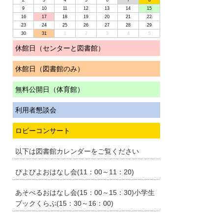
2
3
4
5
6
7
8
9
10
11
12
13
14
15
16
17
18
19
20
21
22
23
24
25
26
27
28
29
30
31
1
2
3
4
5
休館日（センターと図書館）
休館日（図書館のみ）
無料公開日（体育館）
利用者懇談会
ロビーコンサート
以下は図書館カレンダーをご覧ください
ぴよぴよおはなし会(11：00～11：20)
あそべるおはなし会(15：00～15：30)小学生
ブックくらぶ(15：30～16：00)