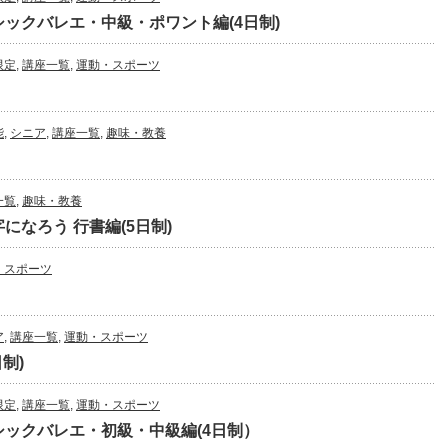
ックバレエ・中級・ポワント編(4日制)
限定
,
講座一覧
,
運動・スポーツ
能
,
シニア
,
講座一覧
,
趣味・教養
一覧
,
趣味・教養
になろう 行書編(5日制)
・スポーツ
ア
,
講座一覧
,
運動・スポーツ
制)
限定
,
講座一覧
,
運動・スポーツ
シックバレエ・初級・中級編(4日制）