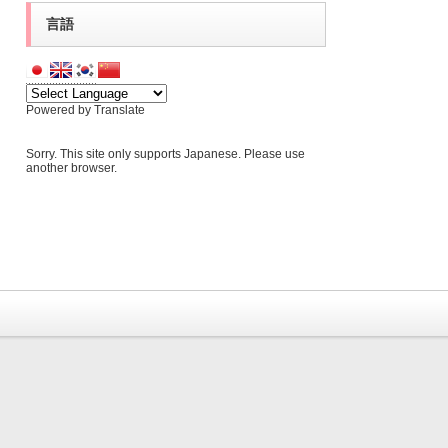
言語
Powered by
Translate
Sorry. This site only supports Japanese. Please use
another browser.