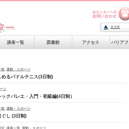
足立区
講座一覧
図書館
アクセス
バリアフ
一覧
,
運動・スポーツ
めるパドルテニス(3日制)
ーツ
シックバレエ・入門・初級編(4日制）
一覧
,
運動・スポーツ
し (3日制)
限定
,
講座一覧
,
運動・スポーツ