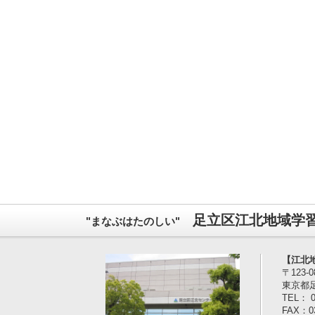
足立区江北地域学
"まなぶはたのしい"
【江北
〒123-
東京都
TEL： 0
FAX：03