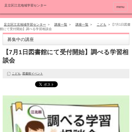
menu
足立区江北地域学習センター
>
講座一覧
>
講座一覧
>
こども
>
【7月1日図書
館にて受付開始】調べる学習相談会
募集中の講座
【7月1日図書館にて受付開始】調べる学習相
談会
こども
,
図書館イベント