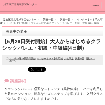
menu
足立区江北地域学習センター
>
講座一覧
>
講座一覧
>
インターネット予約可
能
>
【5月26日受付開始】大人からはじめるクラシックバレエ・初級・中級編(4日制）
募集中の講座
【5月26日受付開始】大人からはじめるクラ
シックバレエ・初級・中級編(4日制）
2026年5月26日受付開始
,
インターネット予約可能
,
女性限定
,
講座一覧
,
運動・ス
ポーツ
講座詳細
クラシックバレエに必要なストレッチ（柔軟体操）、バーを利用し
た足のポジション、簡単なリズムステップを学びます。入門クラス
ではもの足りない方におすすめです。