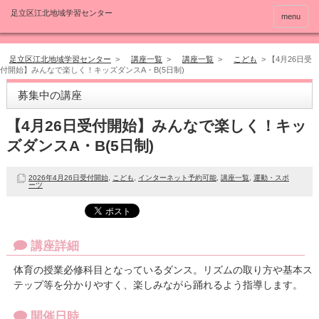
menu
足立区江北地域学習センター
>
講座一覧
>
講座一覧
>
こども
>
【4月26日受
付開始】みんなで楽しく！キッズダンスA・B(5日制)
募集中の講座
【4月26日受付開始】みんなで楽しく！キッ
ズダンスA・B(5日制)
2026年4月26日受付開始
,
こども
,
インターネット予約可能
,
講座一覧
,
運動・スポ
ーツ
講座詳細
体育の授業必修科目となっているダンス。リズムの取り方や基本ス
テップ等を分かりやすく、楽しみながら踊れるよう指導します。
開催日時