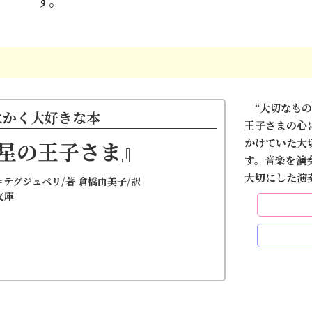
す。
“大切なもの
にかく大好きな本
王子さまの心
かけていた大
星の王子さま』
す。音楽を演
大切にした演
＝テグジュペリ/著 倉橋由美子/訳
文庫