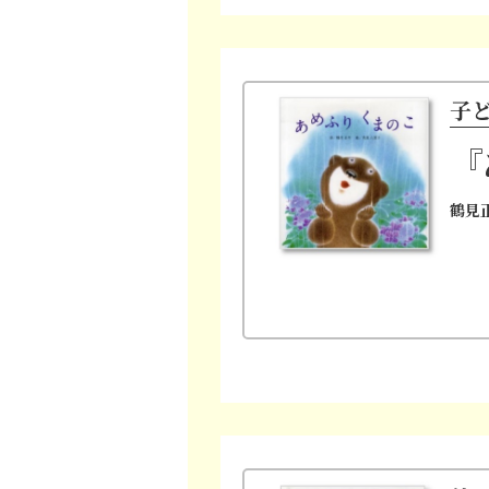
子
『
鶴見