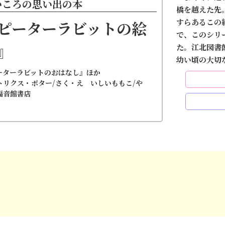
いころの思い出の本
橋を越えた先
すらあるこの
ピーターラビットの絵
で、このシリ
』
た。江北図書
幼い頃の大切
ーターラビットのおはなし』ほか
トリクス・ポター/さく・え いしいももこ/や
福音館書店