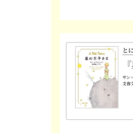
と
『
サン
文春