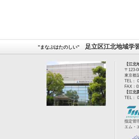
足立区江北地域学
"まなぶはたのしい"
【江北
〒123-
東京都
TEL： 0
FAX：03
【江北
TEL： 0
指定管
エム・