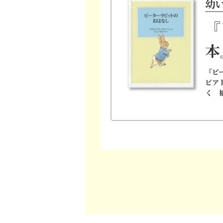
幼
『
本
『ピ
ビア
く 