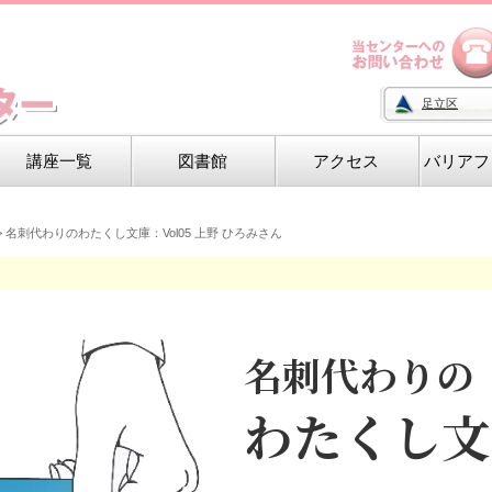
足立区
講座一覧
図書館
アクセス
バリアフ
>
名刺代わりのわたくし文庫：Vol05 上野 ひろみさん
名刺代わりの
わたくし文