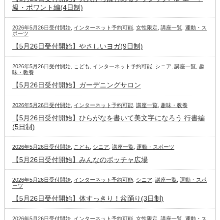
級・ポワント編(4日制)
2026年5月26日受付開始
,
インターネット予約可能
,
女性限定
,
講座一覧
,
運動・ス
ポーツ
【5月26日受付開始】やさしいヨガ(9日制)
2026年5月26日受付開始
,
こども
,
インターネット予約可能
,
シニア
,
講座一覧
,
趣
味・教養
【5月26日受付開始】ガーデニングサロン
2026年5月26日受付開始
,
インターネット予約可能
,
講座一覧
,
趣味・教養
【5月26日受付開始】ひらがなを書いて美文字になろう 行書編
(5日制)
2026年5月26日受付開始
,
こども
,
シニア
,
講座一覧
,
運動・スポーツ
【5月26日受付開始】みんなのボッチャ広場
2026年5月26日受付開始
,
インターネット予約可能
,
シニア
,
講座一覧
,
運動・スポ
ーツ
【5月26日受付開始】体すっきり！盆踊り(3日制)
2026年5月26日受付開始
,
インターネット予約可能
,
女性限定
,
講座一覧
,
運動・ス