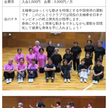
会費等
入会1,000円 会費：3,000円／月
太極拳はゆっくりな動きを特徴とする中国発祥の運動
です。このどんぐりクラブでは現役の太極拳全日本チ
会のＰＲ
ャンピオンの村上僚先生が指導します。
身体にやさしく簡単な動きをマネしながら運動を習慣
化して健康な身体を手に入れましょう！