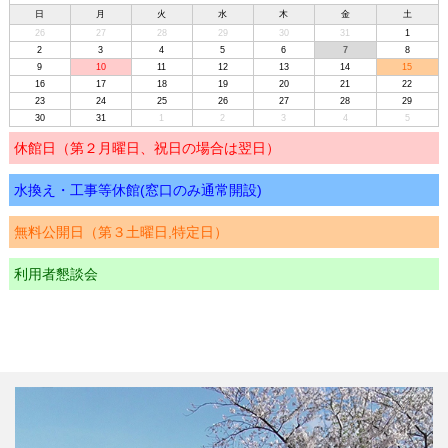
日
月
火
水
木
金
土
26
27
28
29
30
31
1
2
3
4
5
6
7
8
9
10
11
12
13
14
15
16
17
18
19
20
21
22
23
24
25
26
27
28
29
30
31
1
2
3
4
5
休館日（第２月曜日、祝日の場合は翌日）
水換え・工事等休館(窓口のみ通常開設)
無料公開日（第３土曜日,特定日）
利用者懇談会
プール臨時休館(窓口のみ通常開設)