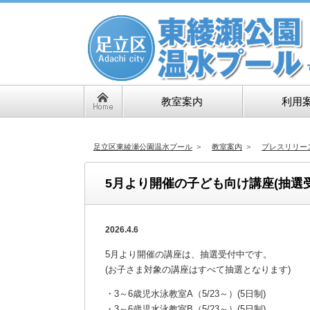
教室案内
利用
足立区東綾瀬公園温水プール
>
教室案内
>
プレスリリー
5月より開催の子ども向け講座(抽選受付
2026.4.6
5月より開催の講座は、抽選受付中です。
(お子さま対象の講座はすべて抽選となります)
・3～6歳児水泳教室A（5/23～）(5日制)
・3～6歳児水泳教室B（5/23～）(5日制)