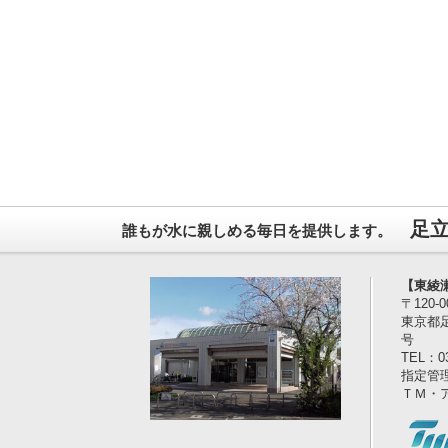
足
誰もが水に親しめる毎日を提供します。
【東綾
〒120-0
東京都
号
TEL：03
指定管
ＴＭ・