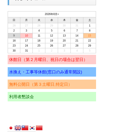
2026年8月
»
日
月
火
水
木
金
土
26
27
28
29
30
31
1
2
3
4
5
6
7
8
9
10
11
12
13
14
15
16
17
18
19
20
21
22
23
24
25
26
27
28
29
30
31
1
2
3
4
5
休館日（第２月曜日、祝日の場合は翌日）
水換え・工事等休館(窓口のみ通常開設)
無料公開日（第３土曜日,特定日）
利用者懇談会
プール臨時休館(窓口のみ通常開設)