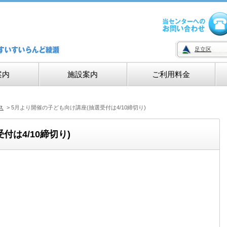
足立区
案内
施設案内
ご利用料金
ス
>
5月より開催の子ども向け講座(抽選受付は4/10締切り)
は4/10締切り)