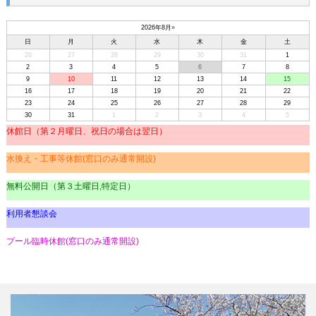
2026年8月
»
日
月
火
水
木
金
土
26
27
28
29
30
31
1
2
3
4
5
6
7
8
9
10
11
12
13
14
15
16
17
18
19
20
21
22
23
24
25
26
27
28
29
30
31
1
2
3
4
5
休館日（第２月曜日、祝日の場合は翌日）
水換え・工事等休館(窓口のみ通常開設)
無料公開日（第３土曜日,特定日）
利用者懇談会
プール臨時休館(窓口のみ通常開設)