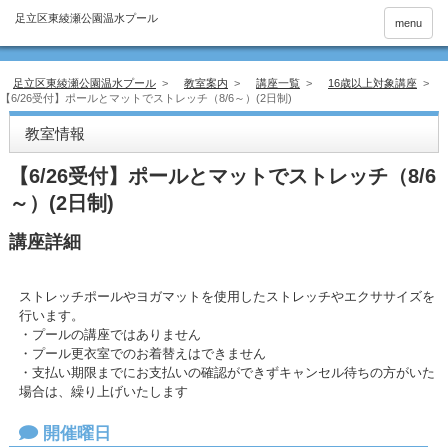
menu
足立区東綾瀬公園温水プール
>
教室案内
>
講座一覧
>
16歳以上対象講座
>
【6/26受付】ポールとマットでストレッチ（8/6～）(2日制)
教室情報
【6/26受付】ポールとマットでストレッチ（8/6
～）(2日制)
講座詳細
ストレッチポールやヨガマットを使用したストレッチやエクササイズを
行います。
・プールの講座ではありません
・プール更衣室でのお着替えはできません
・支払い期限までにお支払いの確認ができずキャンセル待ちの方がいた
場合は、繰り上げいたします
開催曜日