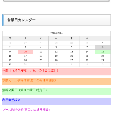
営業日カレンダー
2026年8月
»
日
月
火
水
木
金
土
26
27
28
29
30
31
1
2
3
4
5
6
7
8
9
10
11
12
13
14
15
16
17
18
19
20
21
22
23
24
25
26
27
28
29
30
31
1
2
3
4
5
休館日（第２月曜日、祝日の場合は翌日）
水換え・工事等休館(窓口のみ通常開設)
無料公開日（第３土曜日,特定日）
利用者懇談会
プール臨時休館(窓口のみ通常開設)